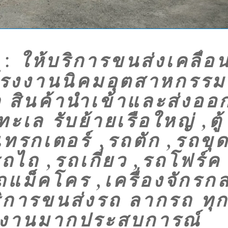
ให้บริการขนส่งเคลื่อ
:
ลโรงงานนิคมอุตสาหกรรม
สินค้านำเข้าและส่งออ
ล รับย้ายเรือใหญ่ ,ตู้
ทรกเตอร์ ,รถตัก ,รถขุ
ถไถ ,รถเกี่ยว ,รถโฟร์ค
ถแม็คโคร ,เครื่องจักรก
ิการขนส่งรถ ลากรถ ทุ
ีมงานมากประสบการณ์