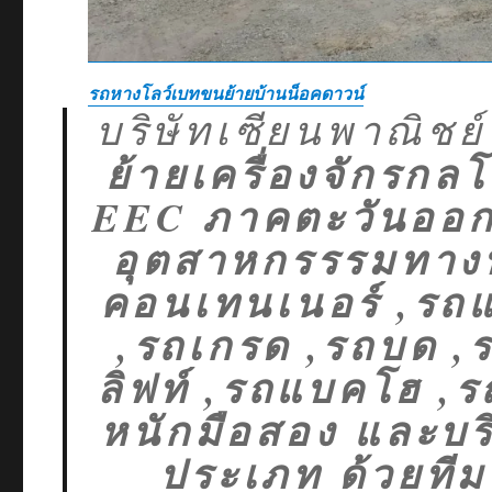
รถหางโลว์เบทขนย้ายบ้านน็อคดาวน์
บริษัทเซียนพาณิชย์
ย้ายเครื่องจักรก
EEC ภาคตะวันออก 
อุตสาหกรรรมทางทะเ
คอนเทนเนอร์ ,รถแ
,รถเกรด ,รถบด ,ร
ลิฟท์ ,รถแบคโฮ ,ร
หนักมือสอง และบร
ประเภท ด้วยท