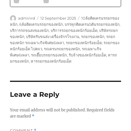
Author
Posted
Tags
adminrd
12 September 2025
10ล้อติดเครนรถยกของ
on
หนัก
,
6ล้อติดเครนรถยกของหนัก
,
บรรทุกติดเครน5ตันรถยกของหนัก
,
บริการรถขนสงของหนัก
,
บริการรถยกของหนักร้อยเอ็ด
,
บริษัทรถยก
ของหนัก
,
บริษัทรับขนส่ง เครื่องจักรโรงงาน
,
รถยกของหนัก
,
รถยก
ของหนัก รถเฉพาะกิจพิเศษ6เพลา
,
รถยกของหนักร้อยเอ็ด
,
รถยกของ
หนักร้อยเอ็ด ไปตจว
,
รถเครนรถยกของหนัก
,
รถเฉพาะกิจ
พิเศษ6เพลา
,
รถเฮี๊ยบรถยกของหนัก
,
รับจ้างของหนักร้อยเอ็ด
,
หารถ
ยกของหนัก
,
หารถยกของหนักร้อยเอ็ด
Leave a Reply
Your email address will not be published.
Required fields
are marked
*
COMMENT
*