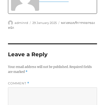
Author
Posted
Tags
adminrd
29 January 2025
พลวงทองบริการรถยกของ
on
หนัก
Leave a Reply
Your email address will not be published.
Required fields
are marked
*
COMMENT
*