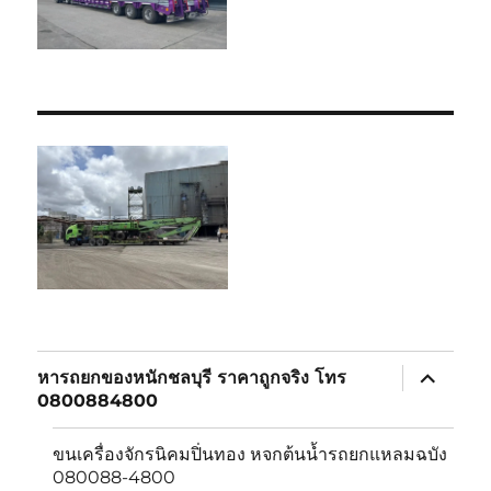
expand
หารถยกของหนักชลบุรี ราคาถูกจริง โทร
child
0800884800
menu
ขนเครื่องจักรนิคมปิ่นทอง หจกต้นน้ำรถยกแหลมฉบัง
080088-4800