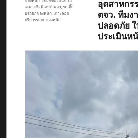
ของหนัก
,
รถยกของหนัก รถ
อุตสาหกรร
เฉพาะกิจพิเศษ6เพลา
,
รถเฮี๊ย
ตจว. ทีมง
บรถยกของหนัก
,
เกาะลอย
บริการรถยกของหนัก
ปลอดภัย ใ
ประเมินหน้