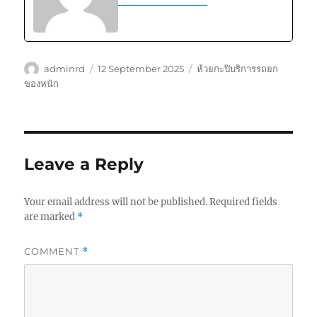
Author
Posted
Tags
adminrd
12 September 2025
ห้วยกะปิบริการรถยก
on
ของหนัก
Leave a Reply
Your email address will not be published.
Required fields
are marked
*
COMMENT
*