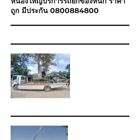
หนองใหญ่บริการรถยกของหนัก ราคา
Next
post:
ถูก มีประกัน 0800884800