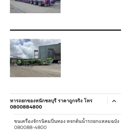
expand
หารถยกของหนักชลบุรี ราคาถูกจริง โทร
child
0800884800
menu
ขนเครื่องจักรนิคมปิ่นทอง หจกต้นน้ำรถยกแหลมฉบัง
080088-4800