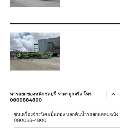
expand
หารถยกของหนักชลบุรี ราคาถูกจริง โทร
child
0800884800
menu
ขนเครื่องจักรนิคมปิ่นทอง หจกต้นน้ำรถยกแหลมฉบัง
080088-4800