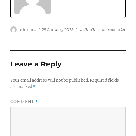
Author
Posted
Tags
adminrd
29 January 2025
นาเริกบริการรถยกของหนัก
on
Leave a Reply
Your email address will not be published.
Required fields
are marked
*
COMMENT
*