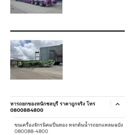
expand
หารถยกของหนักชลบุรี ราคาถูกจริง โทร
child
0800884800
menu
ขนเครื่องจักรนิคมปิ่นทอง หจกต้นน้ำรถยกแหลมฉบัง
080088-4800