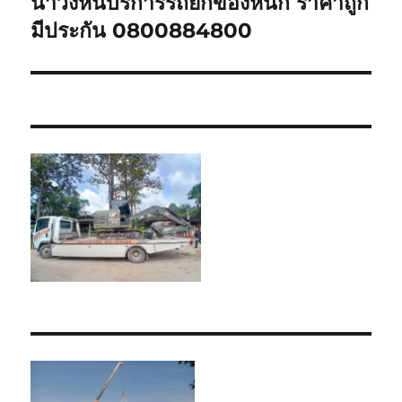
นาวังหินบริการรถยกของหนัก ราคาถูก
Next
post:
มีประกัน 0800884800