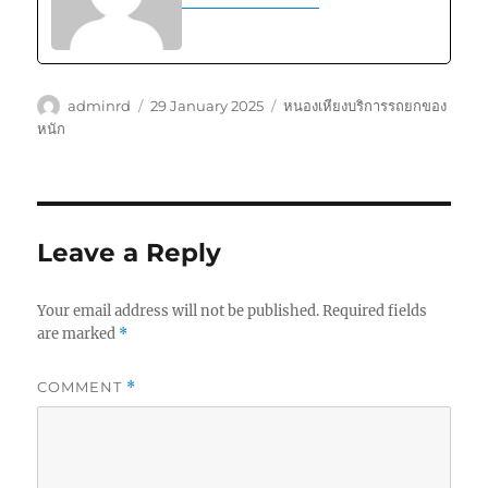
Author
Posted
Tags
adminrd
29 January 2025
หนองเหียงบริการรถยกของ
on
หนัก
Leave a Reply
Your email address will not be published.
Required fields
are marked
*
COMMENT
*