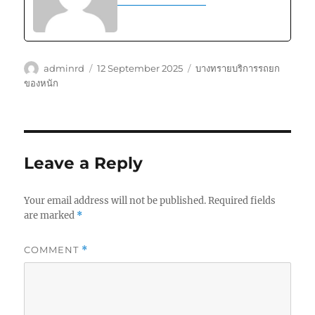
Author
Posted
Tags
adminrd
12 September 2025
บางทรายบริการรถยก
on
ของหนัก
Leave a Reply
Your email address will not be published.
Required fields
are marked
*
COMMENT
*