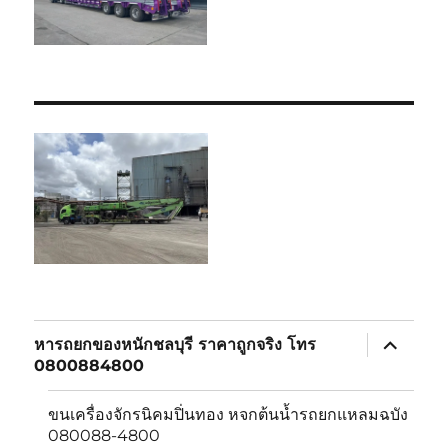
expand
หารถยกของหนักชลบุรี ราคาถูกจริง โทร
child
0800884800
menu
ขนเครื่องจักรนิคมปิ่นทอง หจกต้นน้ำรถยกแหลมฉบัง
080088-4800