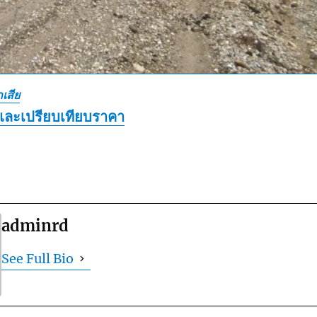
เสีย
และเปรียบเทียบราคา
adminrd
See Full Bio