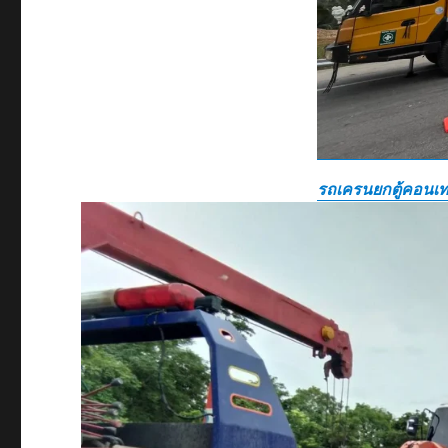
รถเครนยกตู้คอนเท