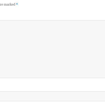
 are marked
*