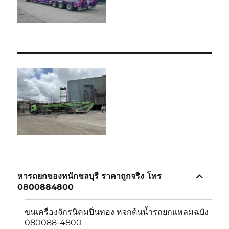
expand
หารถยกของหนักชลบุรี ราคาถูกจริง โทร
child
0800884800
menu
ขนเครื่องจักรนิคมปิ่นทอง หจกต้นน้ำรถยกแหลมฉบัง
080088-4800