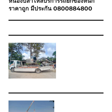
หนองปลาไหลบริการรถยกของหนัก
Next
post:
ราคาถูก มีประกัน 0800884800