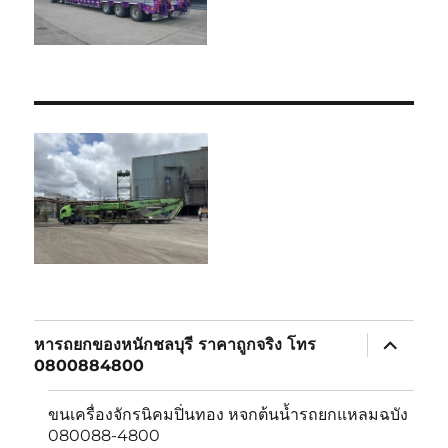
expand
หารถยกของหนักชลบุรี ราคาถูกจริง โทร
child
0800884800
menu
ขนเครื่องจักรนิคมปิ่นทอง หจกต้นน้ำรถยกแหลมฉบัง
080088-4800