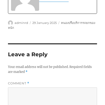
Author
Posted
Tags
adminrd
29 January 2025
หนองปรือบริการรถยกของ
on
หนัก
Leave a Reply
Your email address will not be published.
Required fields
are marked
*
COMMENT
*