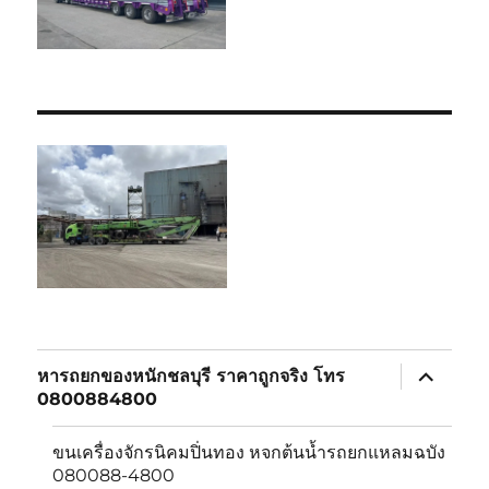
expand
หารถยกของหนักชลบุรี ราคาถูกจริง โทร
child
0800884800
menu
ขนเครื่องจักรนิคมปิ่นทอง หจกต้นน้ำรถยกแหลมฉบัง
080088-4800