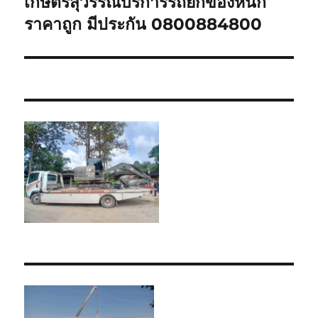
เกษตรสุวรรณบริการรถยกของหนัก
Next
post:
ราคาถูก มีประกัน 0800884800