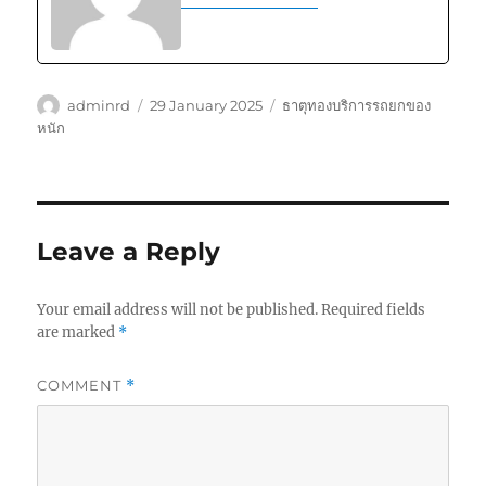
Author
Posted
Tags
adminrd
29 January 2025
ธาตุทองบริการรถยกของ
on
หนัก
Leave a Reply
Your email address will not be published.
Required fields
are marked
*
COMMENT
*