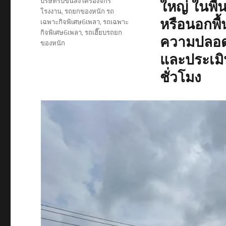
บริษัทรับขนส่ง เครื่องจักร
ใหญ่ ในพื
โรงงาน
,
รถยกของหนัก รถ
หรือนอกพื้
เฉพาะกิจพิเศษ6เพลา
,
รถเฉพาะ
กิจพิเศษ6เพลา
,
รถเฮี๊ยบรถยก
ความปลอดภ
ของหนัก
และประเมิ
ชั่วโมง