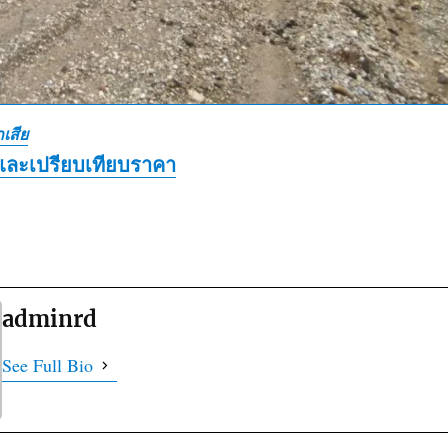
เสีย
และเปรียบเทียบราคา
adminrd
See Full Bio