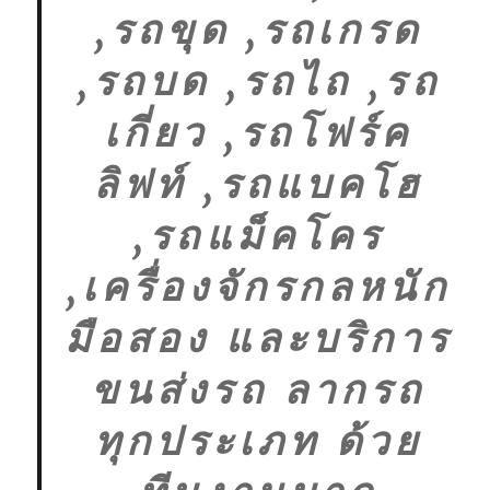
,รถขุด ,รถเกรด
,รถบด ,รถไถ ,รถ
เกี่ยว ,รถโฟร์ค
ลิฟท์ ,รถแบคโฮ
,รถแม็คโคร
,เครื่องจักรกลหนัก
มือสอง และบริการ
ขนส่งรถ ลากรถ
ทุกประเภท ด้วย