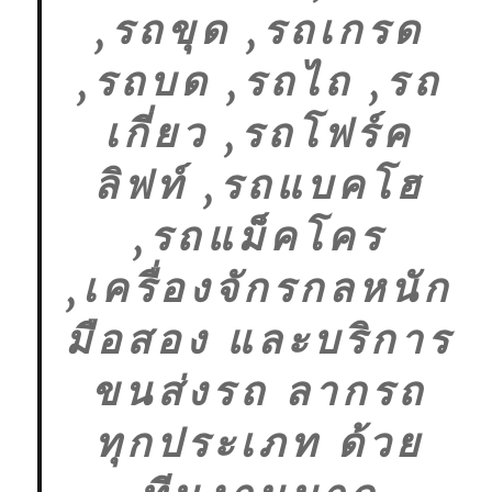
,รถขุด ,รถเกรด
,รถบด ,รถไถ ,รถ
เกี่ยว ,รถโฟร์ค
ลิฟท์ ,รถแบคโฮ
,รถแม็คโคร
,เครื่องจักรกลหนัก
มือสอง และบริการ
ขนส่งรถ ลากรถ
ทุกประเภท ด้วย