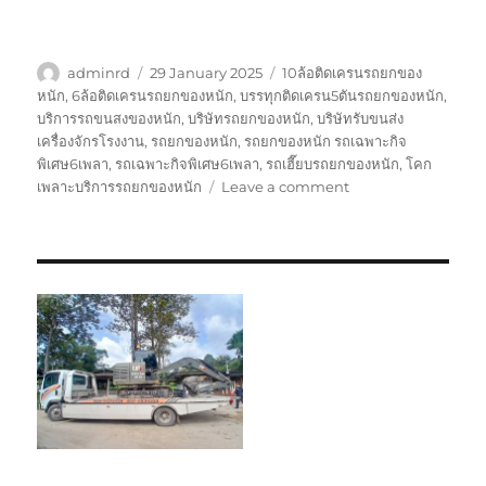
Author
Posted
Tags
adminrd
29 January 2025
10ล้อติดเครนรถยกของ
on
หนัก
,
6ล้อติดเครนรถยกของหนัก
,
บรรทุกติดเครน5ตันรถยกของหนัก
,
บริการรถขนสงของหนัก
,
บริษัทรถยกของหนัก
,
บริษัทรับขนส่ง
เครื่องจักรโรงงาน
,
รถยกของหนัก
,
รถยกของหนัก รถเฉพาะกิจ
พิเศษ6เพลา
,
รถเฉพาะกิจพิเศษ6เพลา
,
รถเฮี๊ยบรถยกของหนัก
,
โคก
on
เพลาะบริการรถยกของหนัก
Leave a comment
โคก
เพลาะ
บริการ
รถ
ยก
ของ
หนัก
ราคา
ถูก
มี
ประกัน
0800884800