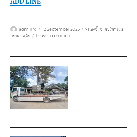
ADD LINE
Author
Posted
Tags
adminrd
12 September 2025
หนองซ้ำซากบริการรถ
on
on
ยกของหนัก
Leave a comment
หนอง
ซ้ำซาก
บริการ
รถ
ยก
ของ
หนัก
ราคา
ถูก
มี
ประกัน
0800884800