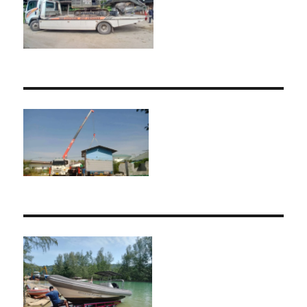
รถ
เฮี๊ยบ
3-
5ตัน