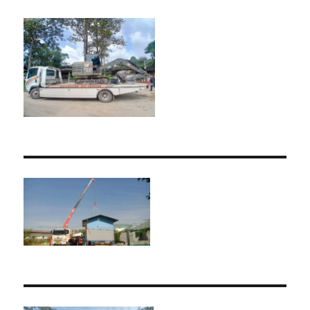
ของ
หนัก
10ล้อ
บรรทุก
ติด
เครน
รถ
เฮี๊ยบ
3-
5ตัน