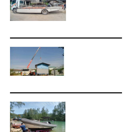
รถ
เฮี๊ยบ
3-
5ตัน