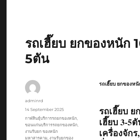
รถ
รับจ้าง
ยก
ของ
หนัก
10ล้อ
รถเฮี๊ยบ ยกของหนัก 1
ติด
เครน
5ตัน
รถ
เฮี๊ยบ
3-
5ตัน
รถเฮี๊ยบ ยกของหนั
Author
adminrd
รถเฮี๊ยบ ย
Posted
14 September 2025
on
Tags
กาฬสินธุ์บริการรถยกของหนัก
,
เฮี๊ยบ 3-5
ขอนแก่นบริการรถยกของหนัก
,
เครื่องจักร
งานรับยก ของหนัก
มหาสารคาม
,
งานรับยกของ