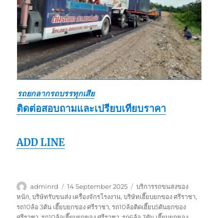
รถยกลากรถบรรทุกเสีย
ติดต่อสอบถามและเปรียบเทียบราคา
ADD LINE
Author
Posted
Tags
adminrd
14 September 2025
บริการรถขนสงของ
on
หนัก
,
บริษัทรับขนส่ง เครื่องจักรโรงงาน
,
บริษัทเฮี๊ยบยกของ ศรีราชา
,
รถ10ล้อ 3ตัน เฮี๊ยบยกของ ศรีราชา
,
รถ10ล้อติดเฮี๊ยบ5ตันยกของ
ศรีราชา
,
รถ10ล้อเฮี๊ยบยกของ ศรีราชา
,
รถ6ล้อ 3ตัน เฮี๊ยบยกของ