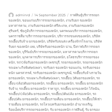
Author
Posted
Tags
adminrd
14 September 2025
กาฬสินธุ์บริการรถยก
on
ของหนัก
,
ขอนแก่นบริการรถยกของหนัก
,
งานรับยก ของหนัก
มหาสารคาม
,
งานรับยกของหนัก ศรีสะเกษ
,
งานรับยกของหนัก
สุรินทร์
,
ชัยภูมิบริการรถยกของหนัก
,
นครพนมบริการรถยกของหนัก
,
นครราชสีมาบริการรถยกของหนัก
,
บริการรถขนสงของหนัก
,
บริษัท
รถเฮี๊ยบรับจ้าง ยกของหนัก
,
บริษัทรับขนส่ง เครื่องจักรโรงงาน
,
บริษัท
รับยก ของหนัก เลย
,
บริษัทรับยกของหนัก น่าน
,
บึงกาฬบริการรถยก
ของหนัก
,
บุรีรัมย์บริการรถยกของหนัก
,
มหาสารคามบริการรถยก
ของหนัก
,
มุกดาหารบริการรถยกของหนัก
,
ยโสธรบริการรถยกของ
หนัก
,
รถ10ล้อรับยกของหนัก เพชรบุรี
,
รถยกของหนัก
,
รถยกของหนัก
รถเฉพาะกิจพิเศษ6เพลา
,
รถรับยก ของหนัก ขอนแก่น
,
รถรับยกของ
หนัก นครสวรรค์
,
รถรับยกของหนัก เพชรบูรณ์
,
รถฮี๊ยบรับจ้างรายวัน
ยกของหนัก
,
รถเฉพาะกิจพิเศษ6เพลา
,
รถเฮี๊ยบ 3ตันยกของหนัก
,
รถ
เฮี๊ยบ 6ล้อ5ตันยกของหนัก
,
รถเฮี๊ยบ ยกของหนัก
,
รถเฮี๊ยบ ยกของหนัก
รับจ้าง
,
รถเฮี๊ยบ ยกของหนัก ราคาถูก
,
รถเฮี๊ยบ ยกของหนัก ไก้ลฉัน
,
รถเฮี๊ยบ10ล้อ5ตัน ยกของหนัก
,
รถเฮี๊ยบ3ตัน6ล้อ ยกของหนัก
,
รถ
เฮี๊ยบ5ตัน ยกของหนัก
,
รถเฮี๊ยบรายเดือน ยกของหนัก
,
รถเฮี๊ยบให้เช่า
รายเดือน ยกของหนัก
,
รถโลวเบทรับยกของหนัก อำนาจเจริญ
,
ร้อยเอ็ดบริการรถยกของหนัก
,
รับ ยกของหนัก กาฬสินธุ์
,
รับ ยกของ