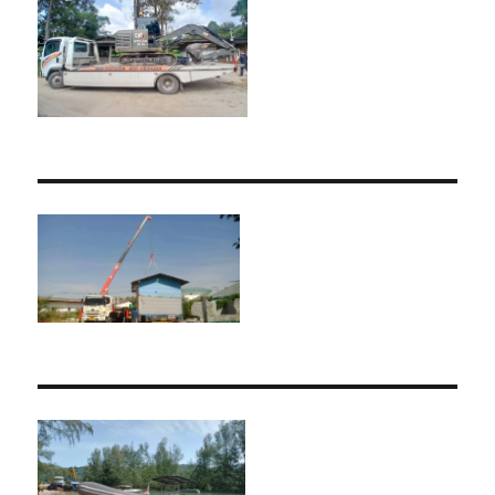
ติด
เครน
รถ
เฮี๊ยบ