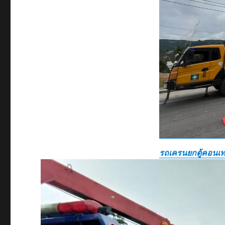
ของ
หนัก
สตูล
บริษัท
รับ
เหมา
ขนส่ง
สินค้า
ราคา
ถูก
รถเครนยกตู้คอนเท