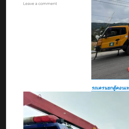
on
Leave a comment
รถ
ยก
ของ
หนัก
พิษณุโลก
บริษัท
รับ
เหมา
ขนส่ง
สินค้า
ราคา
ถูก
รถเครนยกตู้คอนเท