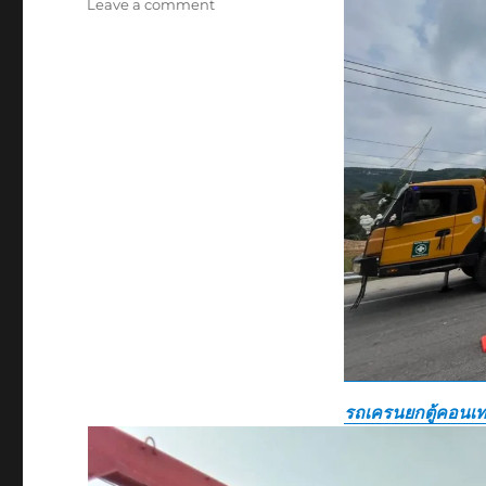
on
Leave a comment
รถ
ยก
ของ
หนัก
ตราด
บริษัท
รับ
เหมา
ขนส่ง
สินค้า
ราคา
ถูก
รถเครนยกตู้คอนเท