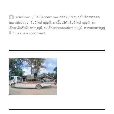
Author
Posted
Tags
adminrd
14 September 2025
ท่าบุญมีบริการรถยก
on
ของหนัก
,
รถยกรับจ้างท่าบุญมี
,
รถเฮี๊ยบ3ตันรับจ้างท่าบุญมี
,
รถ
เฮี๊ยบ5ตันรับจ้างท่าบุญมี
,
รถเฮี๊ยบยกของหนักท่าบุญมี
,
หารถยกท่าบุญ
on
มี
Leave a comment
ท่า
บุญ
มี
บริการ
รถ
ยก
ของ
หนัก
ราคา
ถูก
มี
ประกัน
0800884800