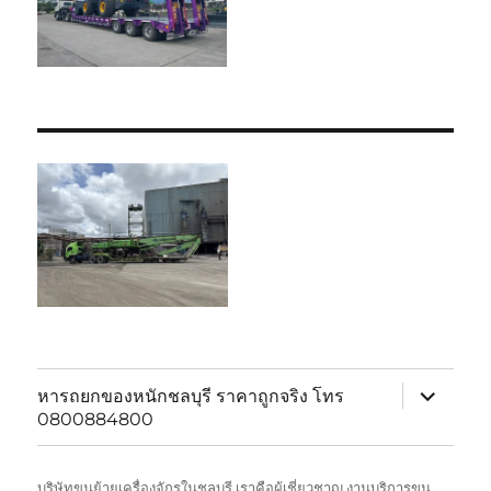
expand
หารถยกของหนักชลบุรี ราคาถูกจริง โทร
child
0800884800
menu
บริษัทขนย้ายเครื่องจักรในชลบุรี เราคือผู้เชี่ยวชาญ งานบริการขน