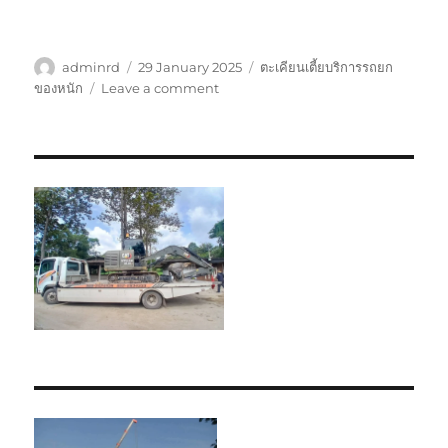
Author
Posted
Tags
adminrd
29 January 2025
ตะเคียนเตี้ยบริการรถยก
on
on
ของหนัก
Leave a comment
ตะเคียน
เตี้ย
บริการ
รถ
ยก
ของ
หนัก
ราคา
ถูก
มี
ประกัน
0800884800