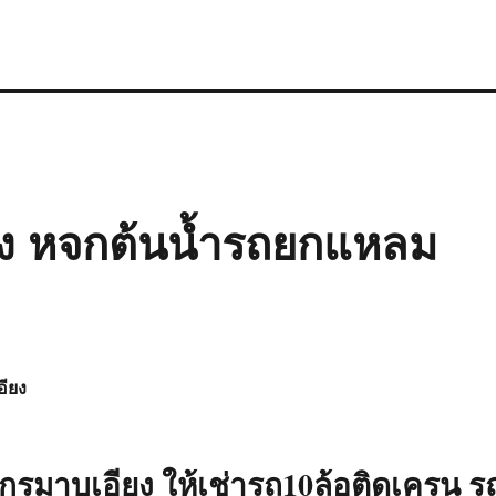
ียง หจกต้นน้ำรถยกแหลม
อียง
ักรมาบเอียง ให้เช่ารถ10ล้อติดเครน ร