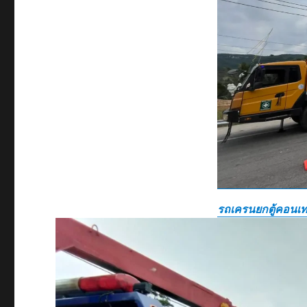
ต้นน้ำ
รถ
ยก
แหลม
ฉบัง
080088-
4800
รถเครนยกตู้คอนเท