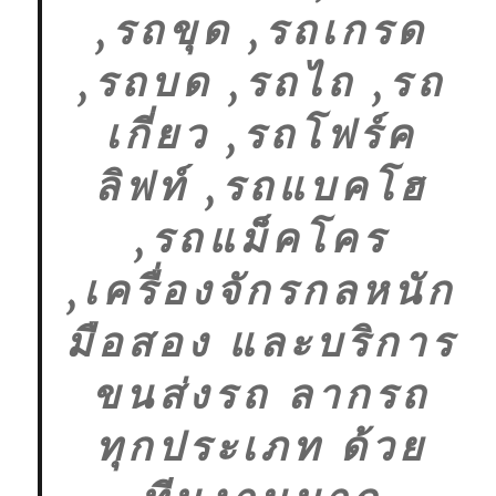
,รถขุด ,รถเกรด
,รถบด ,รถไถ ,รถ
เกี่ยว ,รถโฟร์ค
ลิฟท์ ,รถแบคโฮ
,รถแม็คโคร
,เครื่องจักรกลหนัก
มือสอง และบริการ
ขนส่งรถ ลากรถ
ทุกประเภท ด้วย