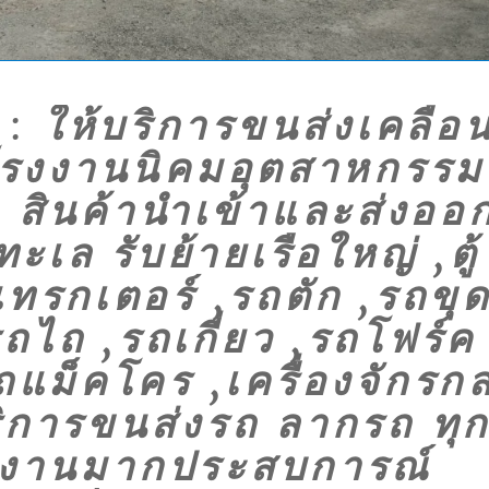
:
ให้บริการขนส่งเคลื่อ
ลโรงงานนิคมอุตสาหกรรม
สินค้านำเข้าและส่งออ
ล รับย้ายเรือใหญ่ ,ตู้
ทรกเตอร์ ,รถตัก ,รถขุ
ถไถ ,รถเกี่ยว ,รถโฟร์ค
ถแม็คโคร ,เครื่องจักรก
ิการขนส่งรถ ลากรถ ทุ
ีมงานมากประสบการณ์