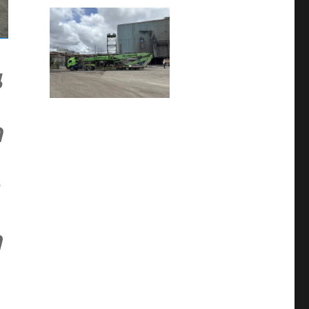
น
ก
ด
ล
ก