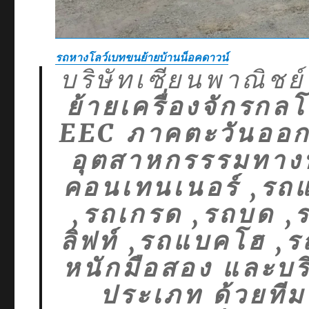
รถหางโลว์เบทขนย้ายบ้านน็อคดาวน์
บริษัทเซียนพาณิชย์
ย้ายเครื่องจักรก
EEC ภาคตะวันออก 
อุตสาหกรรรมทางทะเ
คอนเทนเนอร์ ,รถแ
,รถเกรด ,รถบด ,ร
ลิฟท์ ,รถแบคโฮ ,ร
หนักมือสอง และบร
ประเภท ด้วยท