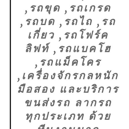
,รถขุด ,รถเกรด
,รถบด ,รถไถ ,รถ
เกี่ยว ,รถโฟร์ค
ลิฟท์ ,รถแบคโฮ
,รถแม็คโคร
,เครื่องจักรกลหนัก
มือสอง และบริการ
ขนส่งรถ ลากรถ
ทุกประเภท ด้วย