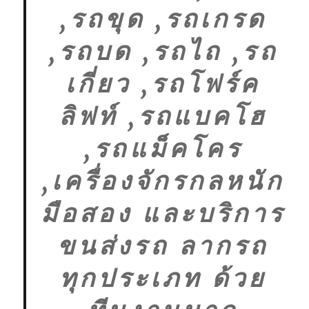
,รถขุด ,รถเกรด
,รถบด ,รถไถ ,รถ
เกี่ยว ,รถโฟร์ค
ลิฟท์ ,รถแบคโฮ
,รถแม็คโคร
,เครื่องจักรกลหนัก
มือสอง และบริการ
ขนส่งรถ ลากรถ
ทุกประเภท ด้วย