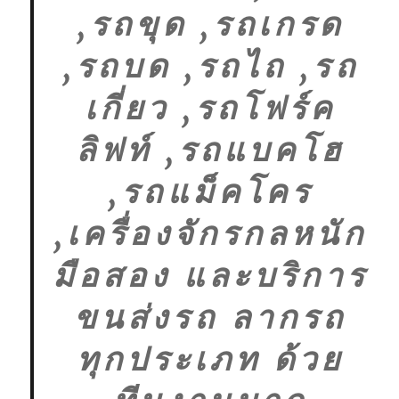
,รถขุด ,รถเกรด
,รถบด ,รถไถ ,รถ
เกี่ยว ,รถโฟร์ค
ลิฟท์ ,รถแบคโฮ
,รถแม็คโคร
,เครื่องจักรกลหนัก
มือสอง และบริการ
ขนส่งรถ ลากรถ
ทุกประเภท ด้วย