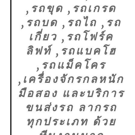
,รถขุด ,รถเกรด
,รถบด ,รถไถ ,รถ
เกี่ยว ,รถโฟร์ค
ลิฟท์ ,รถแบคโฮ
,รถแม็คโคร
,เครื่องจักรกลหนัก
มือสอง และบริการ
ขนส่งรถ ลากรถ
ทุกประเภท ด้วย