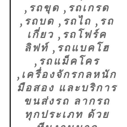
,รถขุด ,รถเกรด
,รถบด ,รถไถ ,รถ
เกี่ยว ,รถโฟร์ค
ลิฟท์ ,รถแบคโฮ
,รถแม็คโคร
,เครื่องจักรกลหนัก
มือสอง และบริการ
ขนส่งรถ ลากรถ
ทุกประเภท ด้วย