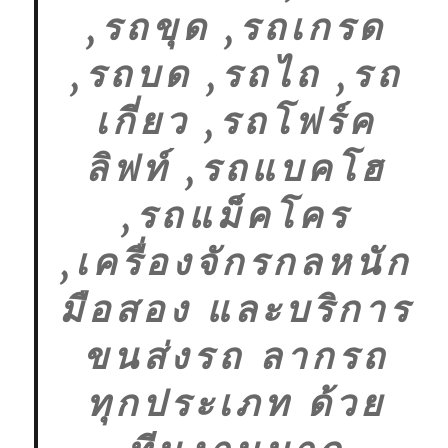
,รถขุด ,รถเกรด
,รถบด ,รถไถ ,รถ
เกี่ยว ,รถโฟร์ค
ลิฟท์ ,รถแบคโฮ
,รถแม็คโคร
,เครื่องจักรกลหนัก
มือสอง และบริการ
ขนส่งรถ ลากรถ
ทุกประเภท ด้วย