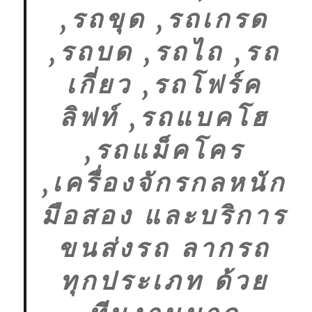
,รถขุด ,รถเกรด
,รถบด ,รถไถ ,รถ
เกี่ยว ,รถโฟร์ค
ลิฟท์ ,รถแบคโฮ
,รถแม็คโคร
,เครื่องจักรกลหนัก
มือสอง และบริการ
ขนส่งรถ ลากรถ
ทุกประเภท ด้วย