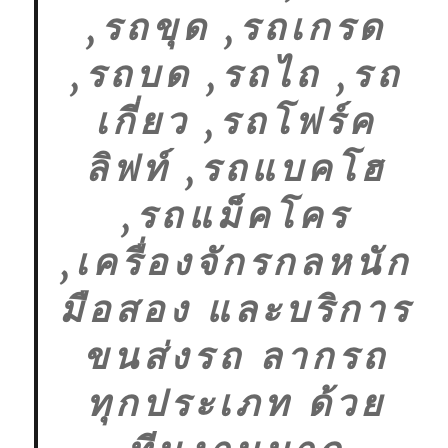
,รถขุด ,รถเกรด
,รถบด ,รถไถ ,รถ
เกี่ยว ,รถโฟร์ค
ลิฟท์ ,รถแบคโฮ
,รถแม็คโคร
,เครื่องจักรกลหนัก
มือสอง และบริการ
ขนส่งรถ ลากรถ
ทุกประเภท ด้วย