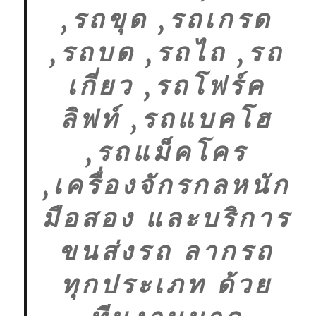
,รถขุด ,รถเกรด
,รถบด ,รถไถ ,รถ
เกี่ยว ,รถโฟร์ค
ลิฟท์ ,รถแบคโฮ
,รถแม็คโคร
,เครื่องจักรกลหนัก
มือสอง และบริการ
ขนส่งรถ ลากรถ
ทุกประเภท ด้วย