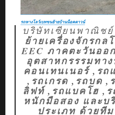
รถหางโลว์เบทขนย้ายบ้านน็อคดาวน์
บริษัทเซียนพาณิชย์
ย้ายเครื่องจักรก
EEC ภาคตะวันออก 
อุตสาหกรรรมทางทะเ
คอนเทนเนอร์ ,รถแ
,รถเกรด ,รถบด ,ร
ลิฟท์ ,รถแบคโฮ ,ร
หนักมือสอง และบร
ประเภท ด้วยท