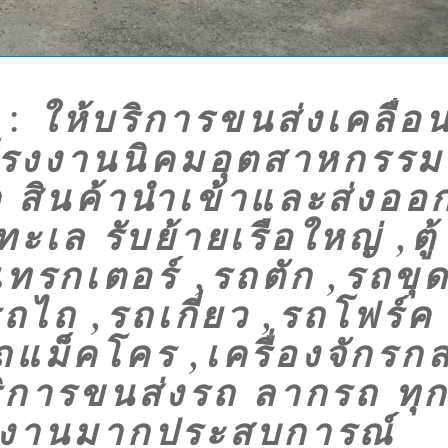
ให้บริการขนส่งเคลื่อ
:
ลโรงงานนิคมอุตสาหกรรม
สินค้านำเข้าและส่งออ
ล รับย้ายเรือใหญ่ ,ตู้
ทรกเตอร์ ,รถตัก ,รถขุ
ถไถ ,รถเกี่ยว ,รถโฟร์ค
ถแม็คโคร ,เครื่องจักรก
ิการขนส่งรถ ลากรถ ทุ
ีมงานมากประสบการณ์