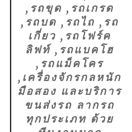
,รถขุด ,รถเกรด
,รถบด ,รถไถ ,รถ
เกี่ยว ,รถโฟร์ค
ลิฟท์ ,รถแบคโฮ
,รถแม็คโคร
,เครื่องจักรกลหนัก
มือสอง และบริการ
ขนส่งรถ ลากรถ
ทุกประเภท ด้วย