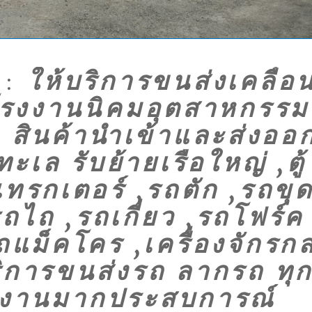
:
ให้บริการขนส่งเคลื่อ
ลโรงงานนิคมอุตสาหกรรม
สินค้านำเข้าและส่งออ
ล รับย้ายเรือใหญ่ ,ตู้
ทรกเตอร์ ,รถตัก ,รถขุ
ถไถ ,รถเกี่ยว ,รถโฟร์ค
ถแม็คโคร ,เครื่องจักรก
ิการขนส่งรถ ลากรถ ทุ
ีมงานมากประสบการณ์