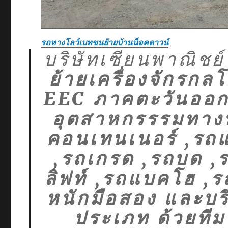
รถหางโลว์เบทขนย้ายบ้านน็อคดาวน์
บริษัทเซียนพาณิชย์
ย้ายเครื่องจักรก
EEC ภาคตะวันออก 
อุตสาหกรรรมทางทะเ
คอนเทนเนอร์ ,รถแ
,รถเกรด ,รถบด ,ร
ลิฟท์ ,รถแบคโฮ ,ร
หนักมือสอง และบร
ประเภท ด้วยท