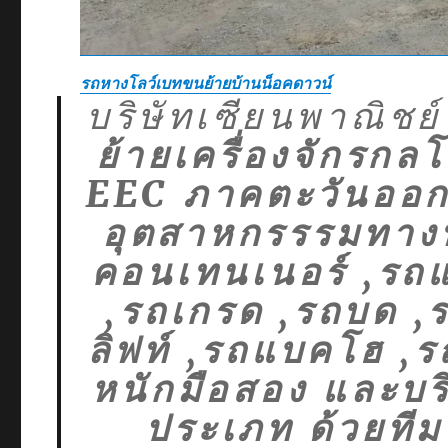
รถหางโลว์เบทขนย้ายบ้านน็อคดาวน์
บริษัทเซียนพาณิชย์
ย้ายเครื่องจักรก
EEC ภาคตะวันออก 
อุตสาหกรรรมทางทะเ
คอนเทนเนอร์ ,รถแ
,รถเกรด ,รถบด ,ร
ลิฟท์ ,รถแบคโฮ ,ร
หนักมือสอง และบร
ประเภท ด้วยท