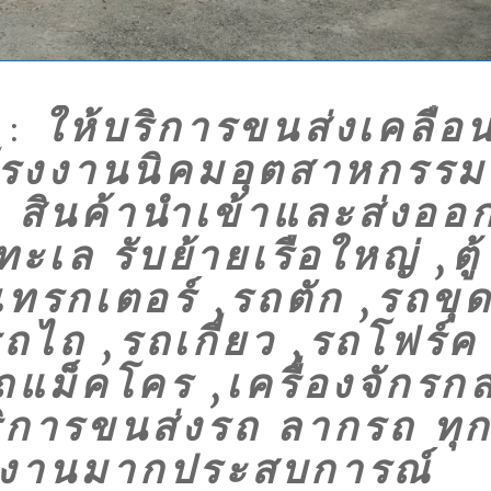
:
ให้บริการขนส่งเคลื่อ
ลโรงงานนิคมอุตสาหกรรม
สินค้านำเข้าและส่งออ
ล รับย้ายเรือใหญ่ ,ตู้
ทรกเตอร์ ,รถตัก ,รถขุ
ถไถ ,รถเกี่ยว ,รถโฟร์ค
ถแม็คโคร ,เครื่องจักรก
ิการขนส่งรถ ลากรถ ทุ
ีมงานมากประสบการณ์